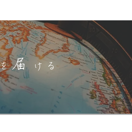
届
を
ける