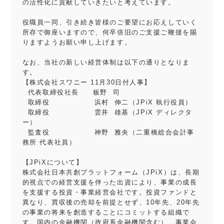
の活性化に貢献していきたいと考えています。
役職員一同、引き続き皆様のご要望にお応えしていく
所存で御座いますので、何卒倍旧のご支援ご鞭撻を賜
りますようお願い申し上げます。
なお、当社の新しい経営体制は以下の通りとなりま
す。
【株式会社スワニー 11月30日付人事】
代表取締役社長 板野 司
取締役 浜村 伸二（JPiX 執行役員）
取締役 雲井 雄基（JPiX ディレクタ
ー）
監査役 神野 雅央（二重橋総合会計事
務所 代表社員）
【JPiXについて】
株式会社日本共創プラットフォーム（JPiX）は、長期
的視点での経営支援を伴った出資により、事業の成長
を支援する投資・事業経営会社です。投資ファンドと
異なり、買収後の売却を前提とせず、10年先、20年先
の事業の将来を創造することにコミットする組織で
す。国内の金融機関（政府系金融機関含む）、事業会