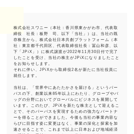
株式会社スワニー（本社：香川県東かがわ市、代表取
締役 社長：板野 司、以下「当社」）は、当社の既
存株主から、株式会社日本共創プラットフォーム（本
社：東京都千代田区、代表取締役社長：冨山和彦、以
下「JPiX」）に株式譲渡が2022年11月30日付で完了
したことを受け、当社の株主がJPiXになりましたこと
をお知らせします。
それに伴い、JPiXから取締役2名が新たに当社役員に
就任します。
当社は、「世界中にあたたかさを届ける」というパー
パスの下、創業以来85年以上にわたり、グローブやバ
ッグの分野においてグローバルにビジネスを展開して
います。このたび、JPiXを新たな株主として迎えるこ
とで、そのパーパスを実現するための強力なパートナ
ーを得ることができました。今後も当社の事業内容な
らびに目指す姿に変更はなく、事業の深化と探索を加
速させることで、これまで以上に日本および地域経済