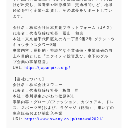
社が出資し、製造業や医療機関、交通機関など、地域
経済を担う企業へ出資し、その成長をサポートしてい
ます。
会社名：株式会社日本共創プラットフォーム（JPiX）
代表者：代表取締役社長 冨山 和彦
本社：東京都千代田区丸の内一丁目9番2号 グラントウ
キョウサウスタワー8階
事業内容：長期的・持続的な企業価値・事業価値の向
上を目的とした『エクイティ投資及び、傘下のグルー
プ企業の事業経営』
URL:
https://japanpix.co.jp/
【当社について】
会社名：株式会社スワニー
代表者：代表取締役社長 板野 司
本社：香川県東かがわ市松原981
事業内容：グローブ(ファッション、カジュアル、ドレ
ス、スポーツ等)および、ラゲッジ（鞄類）、車いすの
生産販売および輸出入事業
URL:
https://www.swany.co.jp/renewal2021/